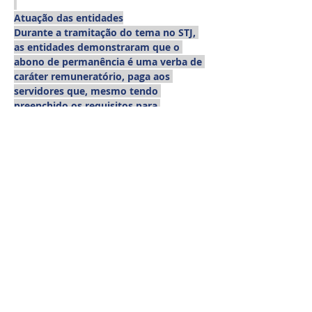
Atuação das entidades
Durante a tramitação do tema no STJ, 
as entidades demonstraram que o 
abono de permanência é uma verba de 
caráter remuneratório, paga aos 
servidores que, mesmo tendo 
preenchido os requisitos para 
aposentadoria, optam por permanecer 
em atividade. Por possuir esse caráter 
permanente — embora cessado com a 
aposentadoria —, deve compor a base 
de cálculo de todas as vantagens 
calculadas sobre a remuneração, 
incluindo o terço constitucional de 
férias e o 13º salário, como já prevê a 
própria Lei nº 8.112/90.
O julgamento põe fim à controvérsia 
jurídica existente e garante aos 
servidores o direito de ver o abono de 
permanência considerado no cálculo 
dessas verbas, corrigindo injustiças 