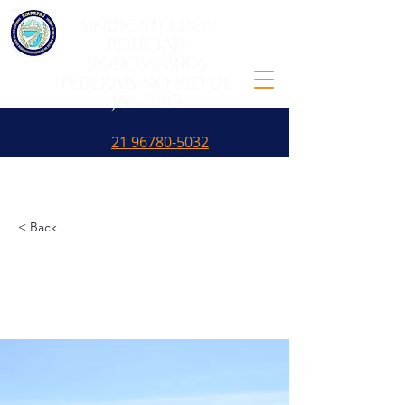
SINDICATO DOS
POLICIAIS
RODOVIÁRIOS
FEDERAIS NO RIO DE
JANEIRO
21 96780-5032
< Back