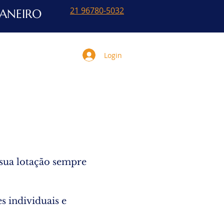
21 96780-5032
JANEIRO
Login
O
More
 sua lotação sempre
s individuais e