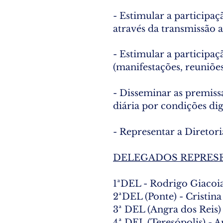
- Estimular a participa
através da transmissão a
- Estimular a participa
(manifestações, reuniões,
- Disseminar as premiss
diária por condições dig
- Representar a Diretor
DELEGADOS REPRES
​1ªDEL - Rodrigo Giaco
2ªDEL (Ponte) - Cristina
3ª DEL (Angra dos Reis)
4ª DEL (Teresópolis) - 