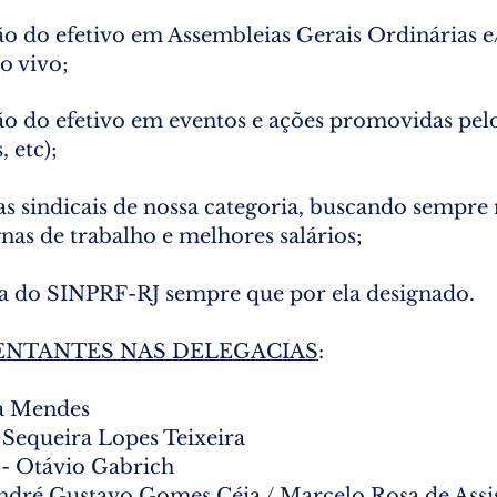
ção do efetivo em Assembleias Gerais Ordinárias 
o vivo;
ção do efetivo em eventos e ações promovidas pel
 etc);
as sindicais de nossa categoria, buscando sempre
nas de trabalho e melhores salários;
ia do SINPRF-RJ sempre que por ela designado.
ENTANTES NAS DELEGACIAS
:
ia Mendes
 Sequeira Lopes Teixeira
 - Otávio Gabrich
André Gustavo Gomes Céia / Marcelo Rosa de Ass