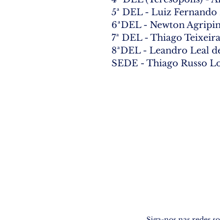
5ª DEL - Luiz Fernando 
6ªDEL - Newton Agripin
7ª DEL - Thiago Teixei
8ªDEL - Leandro Leal de
SEDE - Thiago Russo L
Siga-nos nas redes so